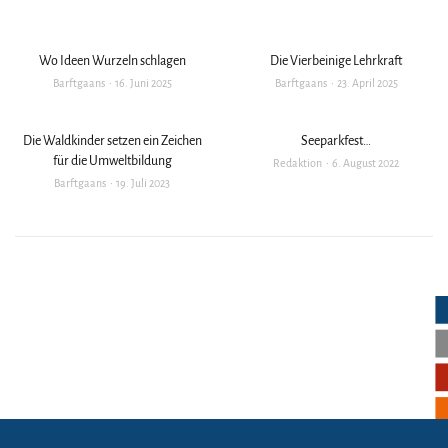
Wo Ideen Wurzeln schlagen
Die Vierbeinige Lehrkraft
Barftgaans
16. Juni 2025
Barftgaans
23. April 2025
Die Waldkinder setzen ein Zeichen
Seeparkfest…
für die Umweltbildung
Redaktion
6. August 2022
Barftgaans
19. Juli 2023