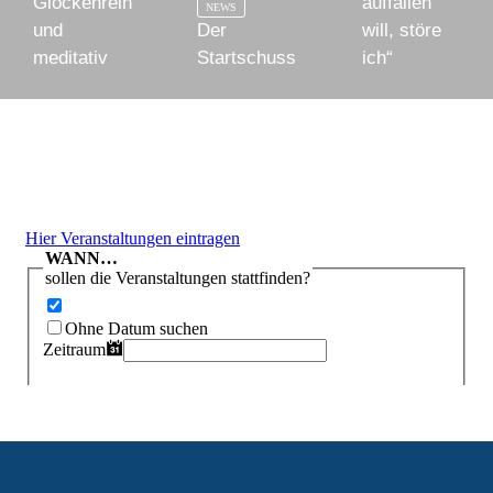
Glockenrein
auffallen
NEWS
und
Der
will, störe
meditativ
Startschuss
ich“