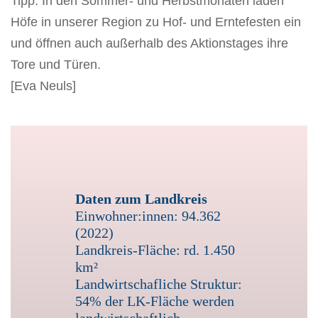
Tipp: In den Sommer- und Herbstmonaten laden
Höfe in unserer Region zu Hof- und Erntefesten ein
und öffnen auch außerhalb des Aktionstages ihre
Tore und Türen.
[Eva Neuls]
Uelzen ackert: Das Bildungsangebot der KVHS
Axel Marquardt und Familie begrüßen zum Tag
und des ÖKORegio hat auf den Elbers Hof in
Nettelkamp eingeladen. Hanne Lene Elbers zeigt
des offenen Hofes auf Schüttenbuers Hoff die
und erklärt den interessierten Besucher:innen die
Gäste auf ihrem Hof in Hohenbünstorf.
über 100 angebauten Kulturen des Bio-Betriebes.
Daten zum Landkreis
Einwohner:innen: 94.362
(2022)
Landkreis-Fläche: rd. 1.450
km²
Landwirtschafliche Struktur:
54% der LK-Fläche werden