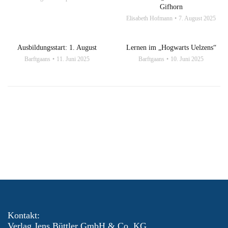
Gifhorn
Elisabeth Hofmann
7. August 2025
Ausbildungsstart: 1. August
Lernen im „Hogwarts Uelzens“
Barftgaans
11. Juni 2025
Barftgaans
10. Juni 2025
Kontakt:
Verlag Jens Büttler GmbH & Co. KG