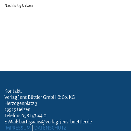
Nachhaltig Uelzen
Kontakt:
Verlag Jens Büttler GmbH & Co. KG
Herzogenplatz 3
29525 Uelzen
Telefon: 0581 97 44 0
E-Mail: barftgaans@verlag-jens-buettler.de
IMPRESSUM
|
DATENSCHUTZ