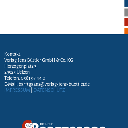
Kontakt:
Verlag Jens Büttler GmbH & Co. KG
Herzogenplatz 3
29525 Uelzen
Telefon: 0581 97 44 0
E-Mail: barftgaans@verlag-jens-buettler.de
IMPRESSUM
|
DATENSCHUTZ