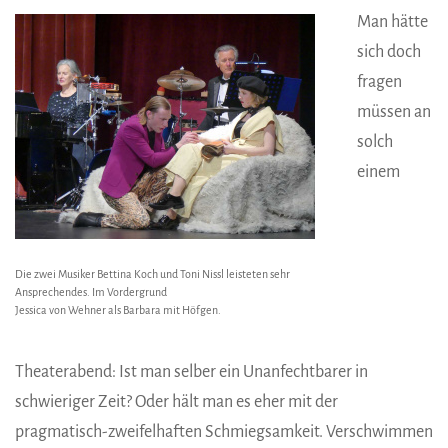
Man hätte
sich doch
fragen
müssen an
solch
einem
Die zwei Musiker Bettina Koch und Toni Nissl leisteten sehr
Ansprechendes. Im Vordergrund
Jessica von Wehner als Barbara mit Höfgen.
Theaterabend: Ist man selber ein Unanfechtbarer in
schwieriger Zeit? Oder hält man es eher mit der
pragmatisch-zweifelhaften Schmiegsamkeit. Verschwimmen