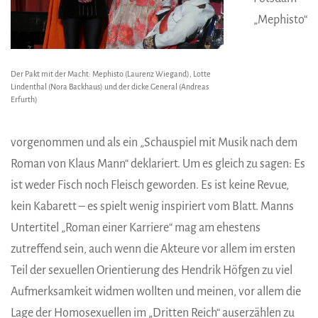
„Mephisto“
Der Pakt mit der Macht: Mephisto (Laurenz Wiegand), Lotte
Lindenthal (Nora Backhaus) und der dicke General (Andreas
Erfurth)
vorgenommen und als ein „Schauspiel mit Musik nach dem
Roman von Klaus Mann“ deklariert. Um es gleich zu sagen: Es
ist weder Fisch noch Fleisch geworden. Es ist keine Revue,
kein Kabarett – es spielt wenig inspiriert vom Blatt. Manns
Untertitel „Roman einer Karriere“ mag am ehestens
zutreffend sein, auch wenn die Akteure vor allem im ersten
Teil der sexuellen Orientierung des Hendrik Höfgen zu viel
Aufmerksamkeit widmen wollten und meinen, vor allem die
Lage der Homosexuellen im „Dritten Reich“ auserzählen zu