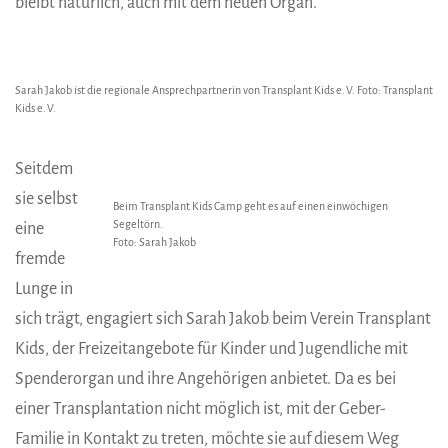
bleibt natürlich, auch mit dem neuen Organ.
Sarah Jakob ist die regionale Ansprechpartnerin von Transplant Kids e. V. Foto: Transplant
Kids e. V.
Seitdem
sie selbst
Beim Transplant Kids Camp geht es auf einen einwöchigen
Segeltörn.
eine
Foto: Sarah Jakob
fremde
Lunge in
sich trägt, engagiert sich Sarah Jakob beim Verein Transplant
Kids, der Freizeitangebote für Kinder und Jugendliche mit
Spenderorgan und ihre Angehörigen anbietet. Da es bei
einer Transplantation nicht möglich ist, mit der Geber-
Familie in Kontakt zu treten, möchte sie auf diesem Weg