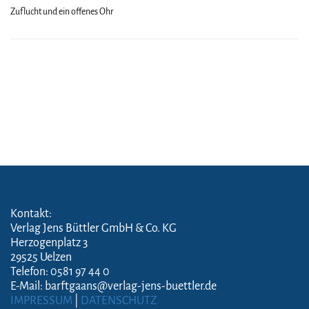
Zuflucht und ein offenes Ohr
Kontakt:
Verlag Jens Büttler GmbH & Co. KG
Herzogenplatz 3
29525 Uelzen
Telefon: 0581 97 44 0
E-Mail: barftgaans@verlag-jens-buettler.de
IMPRESSUM
|
DATENSCHUTZ