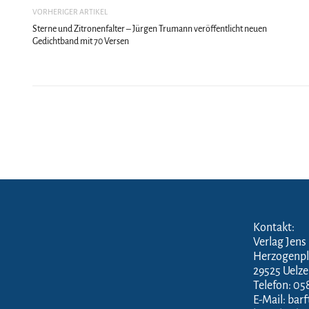
VORHERIGER ARTIKEL
Sterne und Zitronenfalter – Jürgen Trumann veröffentlicht neuen
Gedichtband mit 70 Versen
Kontakt:
Verlag Jens
Herzogenpl
29525 Uelz
Telefon: 05
E-Mail: bar