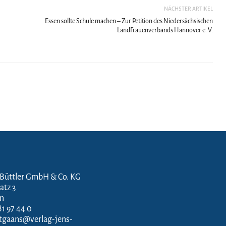
NÄCHSTER ARTIKEL
Essen sollte Schule machen – Zur Petition des Niedersächsischen
LandFrauenverbands Hannover e. V.
 Büttler GmbH & Co. KG
atz 3
en
81 97 44 0
ftgaans@verlag-jens-