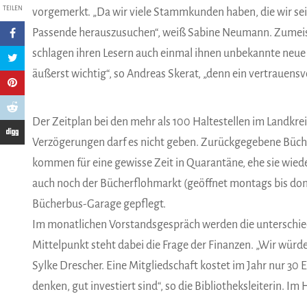
TEILEN
vorgemerkt. „Da wir viele Stammkunden haben, die wir seit
Passende herauszusuchen“, weiß Sabine Neumann. Zumeist 
schlagen ihren Lesern auch einmal ihnen unbekannte neue 
äußerst wichtig“, so Andreas Skerat, „denn ein vertrauensvo
Der Zeitplan bei den mehr als 100 Haltestellen im Landkre
Verzögerungen darf es nicht geben. Zurückgegebene Büche
kommen für eine gewisse Zeit in Quarantäne, ehe sie wie
auch noch der Bücherflohmarkt (geöffnet montags bis donn
Bücherbus-Garage gepflegt.
Im monatlichen Vorstandsgespräch werden die unterschi
Mittelpunkt steht dabei die Frage der Finanzen. „Wir wür
Sylke Drescher. Eine Mitgliedschaft kostet im Jahr nur 30
denken, gut investiert sind“, so die Bibliotheksleiterin. Im H