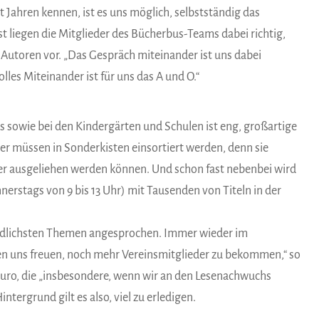
 Jahren kennen, ist es uns möglich, selbstständig das
liegen die Mitglieder des Bücherbus-Teams dabei richtig,
Autoren vor. „Das Gespräch miteinander ist uns dabei
lles Miteinander ist für uns das A und O.“
is sowie bei den Kindergärten und Schulen ist eng, großartige
r müssen in Sonderkisten einsortiert werden, denn sie
der ausgeliehen werden können. Und schon fast nebenbei wird
erstags von 9 bis 13 Uhr) mit Tausenden von Titeln in der
edlichsten Themen angesprochen. Immer wieder im
den uns freuen, noch mehr Vereinsmitglieder zu bekommen,“ so
 Euro, die „insbesondere, wenn wir an den Lesenachwuchs
intergrund gilt es also, viel zu erledigen.