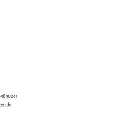
1-3890241
zen.de