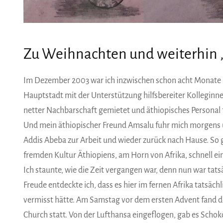
Zu Weihnachten und weiterhin „
Im Dezember 2003 war ich inzwischen schon acht Monate in
Hauptstadt mit der Unterstützung hilfsbereiter Kolleginnen
netter Nachbarschaft gemietet und äthiopisches Personal f
Und mein äthiopischer Freund Amsalu fuhr mich morgens 
Addis Abeba zur Arbeit und wieder zurück nach Hause. So g
fremden Kultur Äthiopiens, am Horn von Afrika, schnell ei
Ich staunte, wie die Zeit vergangen war, denn nun war ta
Freude entdeckte ich, dass es hier im fernen Afrika tatsäch
vermisst hätte. Am Samstag vor dem ersten Advent fand 
Church statt. Von der Lufthansa eingeflogen, gab es Sch