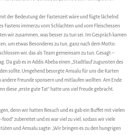
mit der Bedeutung der Fastenzeit wäre und fügte lächelnd
 des Fastens immerzu vom Schlachten und vom Fleischessen
gten wir zusammen, was besser zu tun sei. Im Gespräch kamen
ollten, um etwas Besonderes zu tun, ganz nach dem Motto:
eschlossen wir, das als Team gemeinsam zu tun. Gesagt –
g. Da gab es in Addis Abeba einen „Stadtlauf zugunsten des
den sollte. Umgehend besorgte Amsalu für uns die Karten
ch andere Freunde sponsern und mitlaufen wollten. Am Ende
nn diese „erste gute Tat“ hatte uns viel Freude gebracht.
gen, denn wir hatten Besuch und es gab ein Buffet mit vielen
food“ zubereitet und es war viel zu viel, sodass wir viele
nstüten und Amsalu sagte: „Wir bringen es zu den hungrigen