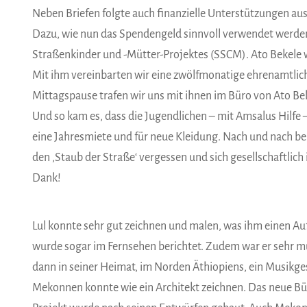
Neben Briefen folgte auch finanzielle Unterstützungen au
Dazu, wie nun das Spendengeld sinnvoll verwendet werden s
Straßenkinder und -Mütter-Projektes (SSCM). Ato Bekele w
Mit ihm vereinbarten wir eine zwölfmonatige ehrenamtliche
Mittagspause trafen wir uns mit ihnen im Büro von Ato Be
Und so kam es, dass die Jugendlichen – mit Amsalus Hilfe
eine Jahresmiete und für neue Kleidung. Nach und nach be
den ‚Staub der Straße‘ vergessen und sich gesellschaftlich
Dank!
Lul konnte sehr gut zeichnen und malen, was ihm einen Au
wurde sogar im Fernsehen berichtet. Zudem war er sehr mus
dann in seiner Heimat, im Norden Äthiopiens, ein Musikge
Mekonnen konnte wie ein Architekt zeichnen. Das neue B