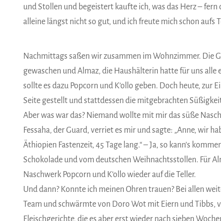
und Stollen und begeistert kaufte ich, was das Herz – fern
alleine längst nicht so gut, und ich freute mich schon aufs 
Nachmittags saßen wir zusammen im Wohnzimmer. Die Guar
gewaschen und Almaz, die Haushälterin hatte für uns alle e
sollte es dazu Popcorn und K’ollo geben. Doch heute, zur E
Seite gestellt und stattdessen die mitgebrachten Süßigkei
Aber was war das? Niemand wollte mit mir das süße Nasc
Fessaha, der Guard, verriet es mir und sagte: „Anne, wir ha
Äthiopien Fastenzeit, 45 Tage lang.“ – Ja, so kann’s komme
Schokolade und vom deutschen Weihnachtsstollen. Für Alm
Naschwerk Popcorn und K’ollo wieder auf die Teller.
Und dann? Konnte ich meinen Ohren trauen? Bei allen wei
Team und schwärmte von Doro Wot mit Eiern und Tibbs, von
Fleischgerichte, die es aber erst wieder nach sieben Woche