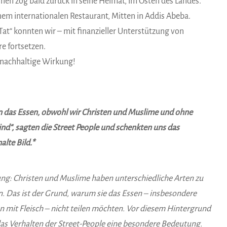
en zog bald zurück in seine Heimat, im Osten des Landes.
nem internationalen Restaurant, Mitten in Addis Abeba.
 Tat“ konnten wir – mit finanzieller Unterstützung von
e fortsetzen.
 nachhaltige Wirkung!
en das Essen, obwohl wir Christen und Muslime und ohne
ind“, sagten die Street People und schenkten uns das
lte Bild.*
g: Christen und Muslime haben unterschiedliche Arten zu
n. Das ist der Grund, warum sie das Essen – insbesondere
n mit Fleisch – nicht teilen möchten. Vor diesem Hintergrund
as Verhalten der Street-People eine besondere Bedeutung.