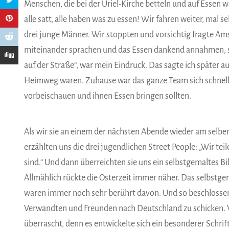
Menschen, die bei der Uriel-Kirche betteln und auf Essen w
alle satt, alle haben was zu essen! Wir fahren weiter, mal
drei junge Männer. Wir stoppten und vorsichtig fragte Am
miteinander sprachen und das Essen dankend annahmen, sch
auf der Straße“, war mein Eindruck. Das sagte ich später 
Heimweg waren. Zuhause war das ganze Team sich schnell e
vorbeischauen und ihnen Essen bringen sollten.
Als wir sie an einem der nächsten Abende wieder am selben
erzählten uns die drei jugendlichen Street People: „Wir te
sind.“ Und dann überreichten sie uns ein selbstgemaltes Bi
Allmählich rückte die Osterzeit immer näher. Das selbstgem
waren immer noch sehr berührt davon. Und so beschlossen 
Verwandten und Freunden nach Deutschland zu schicken.
überrascht, denn es entwickelte sich ein besonderer Schr