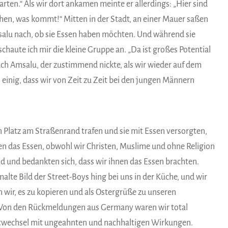
arten.“ Als wir dort ankamen meinte er allerdings: „Hier sind
 sehen, was kommt!“ Mitten in der Stadt, an einer Mauer saßen
salu nach, ob sie Essen haben möchten. Und während sie
aute ich mir die kleine Gruppe an. „Da ist großes Potential
auch Amsalu, der zustimmend nickte, als wir wieder auf dem
inig, dass wir von Zeit zu Zeit bei den jungen Männern
 Platz am Straßenrand trafen und sie mit Essen versorgten,
ilen das Essen, obwohl wir Christen, Muslime und ohne Religion
ld und bedankten sich, dass wir ihnen das Essen brachten.
alte Bild der Street-Boys hing bei uns in der Küche, und wir
wir, es zu kopieren und als Ostergrüße zu unseren
 Von den Rückmeldungen aus Germany waren wir total
iftwechsel mit ungeahnten und nachhaltigen Wirkungen.