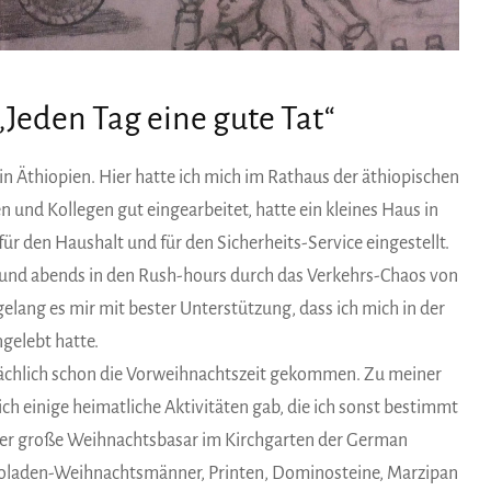
Jeden Tag eine gute Tat“
 Äthiopien. Hier hatte ich mich im Rathaus der äthiopischen
 und Kollegen gut eingearbeitet, hatte ein kleines Haus in
ür den Haushalt und für den Sicherheits-Service eingestellt.
und abends in den Rush-hours durch das Verkehrs-Chaos von
elang es mir mit bester Unterstützung, dass ich mich in der
ngelebt hatte.
tsächlich schon die Vorweihnachtszeit gekommen. Zu meiner
lich einige heimatliche Aktivitäten gab, die ich sonst bestimmt
der große Weihnachtsbasar im Kirchgarten der German
okoladen-Weihnachtsmänner, Printen, Dominosteine, Marzipan