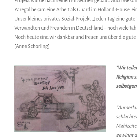
Projekt wurde nach seinen Entwürfen gebaut. Auch Mekonn
Yaregal bekam eine Arbeit als Guard im Holland-House, ei
Unser kleines privates Sozial-Projekt „Jeden Tag eine gute
Verwandten und Freunden in Deutschland – noch viele Jahr
Noch heute sind wir dankbar und freuen uns über die gute
[Anne Schorling]
“Wir teil
Religion s
selbstgema
*Anmerkun
schlachte
Mahlzeite
gewinnt d