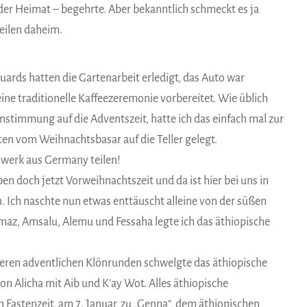
 der Heimat – begehrte. Aber bekanntlich schmeckt es ja
Teilen daheim.
ds hatten die Gartenarbeit erledigt, das Auto war
ine traditionelle Kaffeezeremonie vorbereitet. Wie üblich
instimmung auf die Adventszeit, hatte ich das einfach mal zur
ten vom Weihnachtsbasar auf die Teller gelegt.
hwerk aus Germany teilen!
ben doch jetzt Vorweihnachtszeit und da ist hier bei uns in
n. Ich naschte nun etwas enttäuscht alleine von der süßen
az, Amsalu, Alemu und Fessaha legte ich das äthiopische
teren adventlichen Klönrunden schwelgte das äthiopische
 Alicha mit Aib und K’ay Wot. Alles äthiopische
n Fastenzeit, am 7. Januar, zu „Genna“, dem äthiopischen