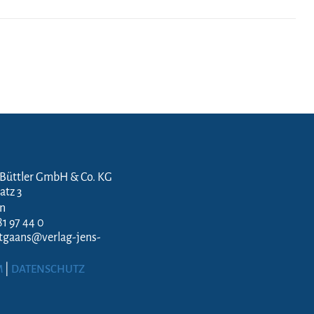
 Büttler GmbH & Co. KG
atz 3
en
81 97 44 0
ftgaans@verlag-jens-
M
|
DATENSCHUTZ