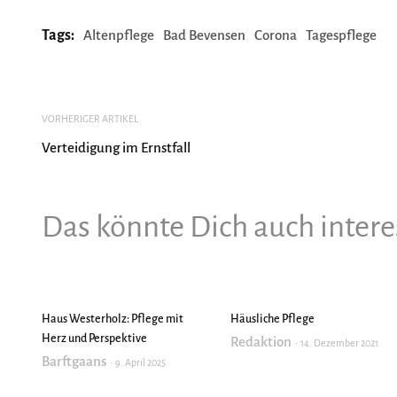
Tags:
Altenpflege
Bad Bevensen
Corona
Tagespflege
VORHERIGER ARTIKEL
Verteidigung im Ernstfall
Das könnte Dich auch intere
Haus Westerholz: Pflege mit
Häusliche Pflege
Herz und Perspektive
Redaktion
14. Dezember 2021
Barftgaans
9. April 2025