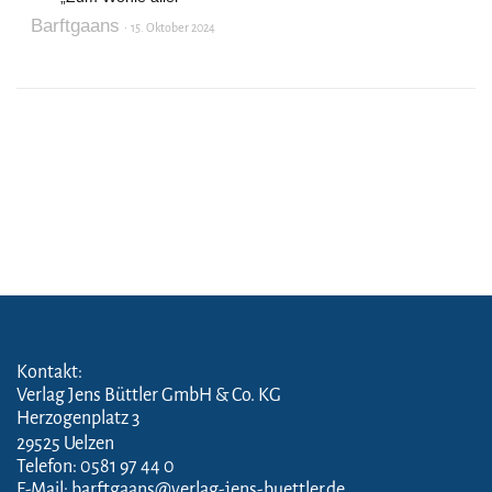
Barftgaans
15. Oktober 2024
Kontakt:
Verlag Jens Büttler GmbH & Co. KG
Herzogenplatz 3
29525 Uelzen
Telefon: 0581 97 44 0
E-Mail: barftgaans@verlag-jens-buettler.de