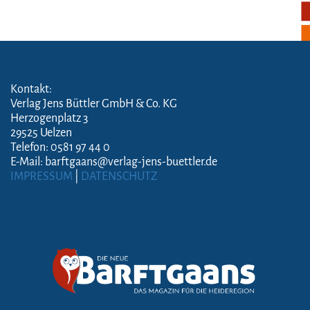
Kontakt:
Verlag Jens Büttler GmbH & Co. KG
Herzogenplatz 3
29525 Uelzen
Telefon: 0581 97 44 0
E-Mail: barftgaans@verlag-jens-buettler.de
IMPRESSUM
|
DATENSCHUTZ