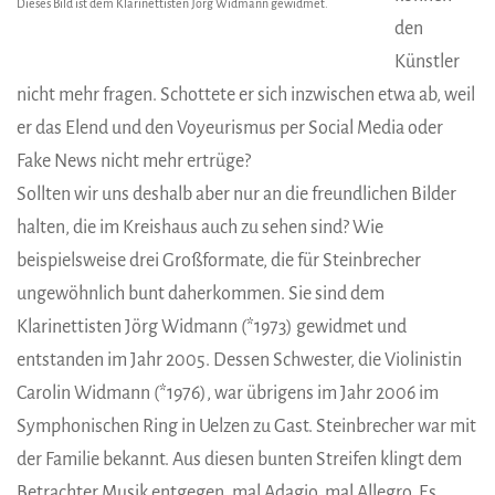
Dieses Bild ist dem Klarinettisten Jörg Widmann gewidmet.
den
Künstler
nicht mehr fragen. Schottete er sich inzwischen etwa ab, weil
er das Elend und den Voyeurismus per Social Media oder
Fake News nicht mehr ertrüge?
Sollten wir uns deshalb aber nur an die freundlichen Bilder
halten, die im Kreishaus auch zu sehen sind? Wie
beispielsweise drei Großformate, die für Steinbrecher
ungewöhnlich bunt daherkommen. Sie sind dem
Klarinettisten Jörg Widmann (*1973) gewidmet und
entstanden im Jahr 2005. Dessen Schwester, die Violinistin
Carolin Widmann (*1976), war übrigens im Jahr 2006 im
Symphonischen Ring in Uelzen zu Gast. Steinbrecher war mit
der Familie bekannt. Aus diesen bunten Streifen klingt dem
Betrachter Musik entgegen, mal Adagio, mal Allegro. Es