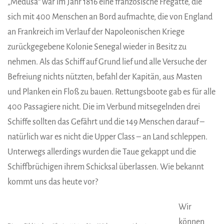
„Medusa“ war im Jahr 1816 eine französische Fregatte, die
sich mit 400 Menschen an Bord aufmachte, die von England
an Frankreich im Verlauf der Napoleonischen Kriege
zurückgegebene Kolonie Senegal wieder in Besitz zu
nehmen. Als das Schiff auf Grund lief und alle Versuche der
Befreiung nichts nützten, befahl der Kapitän, aus Masten
und Planken ein Floß zu bauen. Rettungsboote gab es für alle
400 Passagiere nicht. Die im Verbund mitsegelnden drei
Schiffe sollten das Gefährt und die 149 Menschen darauf –
natürlich war es nicht die Upper Class – an Land schleppen.
Unterwegs allerdings wurden die Taue gekappt und die
Schiffbrüchigen ihrem Schicksal überlassen. Wie bekannt
kommt uns das heute vor?
Wir
können