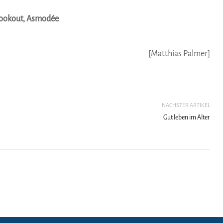
 Lookout, Asmodée
[Matthias Palmer]
NÄCHSTER ARTIKEL
Gut leben im Alter