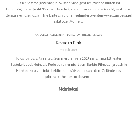
Unser Sommergewinnspiel Wissen Sie eigentlich, welche Blüten Ihr
Lieblingsgemüse treibt? Bei manchen bekommen wir sie nie zu Gesicht, weil diese
Gemüsekulturen durch ihre Ernte am Blühen gehindert werden – wie zum Beispiel
Salat oder Möhre. ...
AKTUELLES
,
ALLGEMEIN
,
FEUILLETON
,
FREIZEIT
,
NEWS
Revue in Pink
20. Juli 2023
Fotos: Barbara Kaiser Zur Sommerpremiere 2023 im Jahrmarkttheater
Bostelwiebeck Nein, die Rede geht hier nicht vom Barbie-Film, der ja auch in
Himbeerrosa versinkt. Lieblich und süß geht es auf dem Gelände des
Jahrmarkttheaters in diesem ...
Mehr laden!