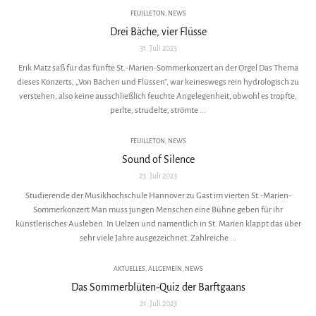
FEUILLETON
,
NEWS
Drei Bäche, vier Flüsse
31. Juli 2023
Erik Matz saß für das fünfte St.-Marien-Sommerkonzert an der Orgel Das Thema
dieses Konzerts, „Von Bächen und Flüssen“, war keineswegs rein hydrologisch zu
verstehen, also keine ausschließlich feuchte Angelegenheit, obwohl es tropfte,
perlte, strudelte, strömte ...
FEUILLETON
,
NEWS
Sound of Silence
23. Juli 2023
Studierende der Musikhochschule Hannover zu Gast im vierten St.-Marien-
Sommerkonzert Man muss jungen Menschen eine Bühne geben für ihr
künstlerisches Ausleben. In Uelzen und namentlich in St. Marien klappt das über
sehr viele Jahre ausgezeichnet. Zahlreiche ...
AKTUELLES
,
ALLGEMEIN
,
NEWS
Das Sommerblüten-Quiz der Barftgaans
21. Juli 2023