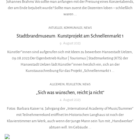
Johannes Brahms Wo sollte man anfangen mit der Preisung eines Konzertabends,
der am Ende bejubelt wurde? Sollte man zuerst die Dozenten loben – schließlich
waren ...
AKTUELLES
,
KOMMUNALES
,
NEWS
Stadtbrandmuseum: Kunstprojekt am Schnellenmarkt 1
9. August 2023
Künstler*innen sind aufgerufen sich mit Ideen zu bewerben Hansestadt Uelzen,
09.08.2023 Der Eigenbetrieb Kultur | Tourismus | Stadtmarketing (KTS) der
Hansestadt Uelzen lädt Künstler*innen herzlich ein, sich an der
Kunstausschreibung für das Projekt „Schnellenmarkt 1 ...
ALLGEMEIN
,
FEUILLETON
,
NEWS
„Sich was wünschen, reicht ja nicht“
4. August 2023
Fotos: Barbara Kaiser 14. Jahrgang der „International Academy of Music/Summer“
mit Teilnehmerrekord eröffnet Im Historischen Langhaus ist noch der
Klavierstimmer am Werk, auch wenn der junge Mann sein Tun mit „Handwerker“
abtuen will. Im Gebäude ...