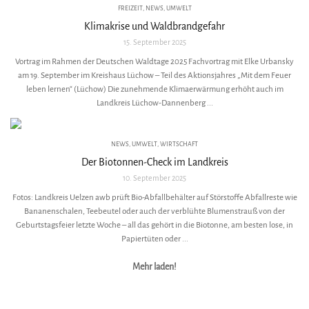
FREIZEIT
,
NEWS
,
UMWELT
Klimakrise und Waldbrandgefahr
15. September 2025
Vortrag im Rahmen der Deutschen Waldtage 2025 Fachvortrag mit Elke Urbansky
am 19. September im Kreishaus Lüchow – Teil des Aktionsjahres „Mit dem Feuer
leben lernen“ (Lüchow) Die zunehmende Klimaerwärmung erhöht auch im
Landkreis Lüchow-Dannenberg ...
NEWS
,
UMWELT
,
WIRTSCHAFT
Der Biotonnen-Check im Landkreis
10. September 2025
Fotos: Landkreis Uelzen awb prüft Bio-Abfallbehälter auf Störstoffe Abfallreste wie
Bananenschalen, Teebeutel oder auch der verblühte Blumenstrauß von der
Geburtstagsfeier letzte Woche – all das gehört in die Biotonne, am besten lose, in
Papiertüten oder ...
Mehr laden!