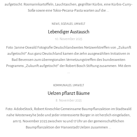
aufgetischt: Rosmarinkartoffeln, Lauchtaschen, gegrillter Kürbis, eine Kürbis-Curry-
Soße sowie eine Tokio-Pecana-Pasta warten auf die ...
NEWS
,
SOZIALES
,
UMWELT
Lebendiger Austausch
10. November 2025
Foto: Janine Oswald Fotografie Deutschlandweites Netzwerktreffen von „Zukunft
aufgetischt!“ Aus ganz Deutschland kamen die zehn ausgewählten Initiativen in
Bad Bevensen zum überregionalen Vernetzungstreffen des bundesweiten
Programms „Zukunft aufgetischt!“ der Robert Bosch Stiftung zusammen. Mit dem
...
KOMMUNALES
,
UMWELT
Uelzen pflanzt Bäume
8. November 2025
Foto: AdobeStock, Robert Kneschke Gemeinsame Baumpflanzaktion im Stadtwald
nahe Westerweyhe Jede und jeder interessierte Bürger:in ist herzlich eingeladen,
am 15. November 2025 zwischen 14 und 17 Uhr an der gemeinschaftlichen
Baumpflanzaktion der Hansestadt Uelzen zusammen ...