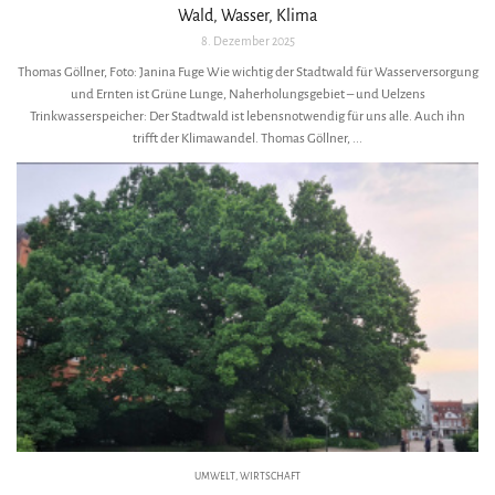
Wald, Wasser, Klima
8. Dezember 2025
Thomas Göllner, Foto: Janina Fuge Wie wichtig der Stadtwald für Wasserversorgung
und Ernten ist Grüne Lunge, Naherholungsgebiet – und Uelzens
Trinkwasserspeicher: Der Stadtwald ist lebensnotwendig für uns alle. Auch ihn
trifft der Klimawandel. Thomas Göllner, ...
UMWELT
,
WIRTSCHAFT