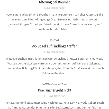
Alterung bei Bäumen
15. November 2025
Foto: BaumFachWerk Wie erreichen manche Bäume ein so hohes Alter? Wir alle
wissen, dass Bäume langlebige Organismen sind. Jeder hat schon von
„tausendjährigen Eichen“ gehört – dabei sind diese Exemplare meistens „nur“
mehrere hundert Jahre ...
UMWELT
Wo Vögel auf Findlinge treffen
15. November 2025
Watvögel suchen im schlammigen Uferbereich nach Futter. Fotos: Dirk Marwede
Wasserspeicher Stöcken wartet mit Überraschungen auf Wer von Stöcken aus
kommend in Richtung Rätzlingen abbiegt, den führt die Straße erst einmal durch
Felder auf beiden ...
KOMMUNALES
,
UMWELT
Praxisnaher geht nicht
10. November 2025
Jens Dannenfeld präsentiert seine Kochkünste. Foto: Dirk Marwede Robert Bosch
Stiftung zu Gast in der Schulmensa des LeG Sternekoch Jens Dannenfeld hat