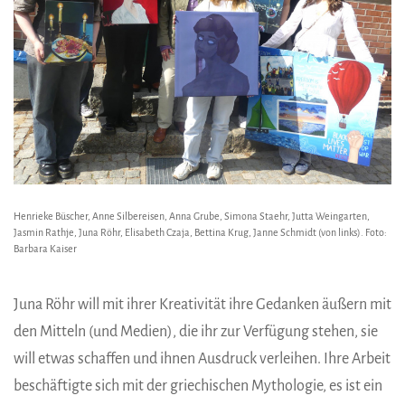
Henrieke Büscher, Anne Silbereisen, Anna Grube, Simona Staehr, Jutta Weingarten,
Jasmin Rathje, Juna Röhr, Elisabeth Czaja, Bettina Krug, Janne Schmidt (von links). Foto:
Barbara Kaiser
Juna Röhr will mit ihrer Kreativität ihre Gedanken äußern mit
den Mitteln (und Medien), die ihr zur Verfügung stehen, sie
will etwas schaffen und ihnen Ausdruck verleihen. Ihre Arbeit
beschäftigte sich mit der griechischen Mythologie, es ist ein