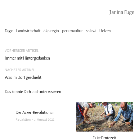
Janina Fuge
Tags:
Landwirtschaft
öko regio
peramaultur
solawi
Uelzen
VORHERIGER ARTIKEL
Immer mit Hintergedanken
NÄCHSTER ARTIKEL
Was im Dorf geschieht
Das könnte Dich auch interessieren
Der Acker-Revolutionär
Redaktion
7. August 2022
Es ist Erntezeit