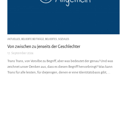
AKTUELLES
,
BELIEBTE BEITRÄGE
,
BELIEBTES
,
SOZIALES
Von zwischen zu jenseits der Geschlechter
17. September 2024
Trans Trans, von Vorsilbe zu Begriff, aber was bedeutet der genau? Und was
zeichnet unser Denken aus, dass es diesen Begriff hervorbringt? Was kann
Trans für alle leisten, für diejenigen, denen er eine Identitätsbasis gibt, ...