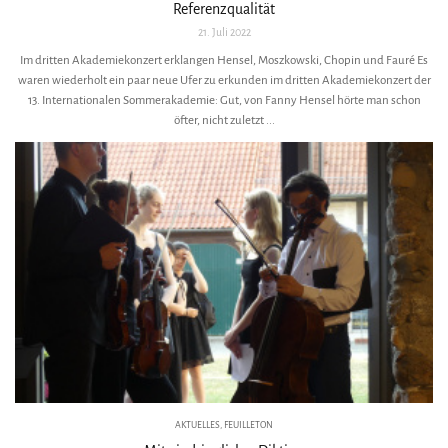
Referenzqualität
21. Juli 2022
Im dritten Akademiekonzert erklangen Hensel, Moszkowski, Chopin und Fauré Es
waren wiederholt ein paar neue Ufer zu erkunden im dritten Akademiekonzert der
13. Internationalen Sommerakademie: Gut, von Fanny Hensel hörte man schon
öfter, nicht zuletzt ...
AKTUELLES
,
FEUILLETON