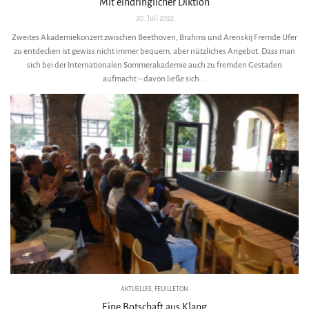
Mit eindringlicher Diktion
20. Juli 2022
Zweites Akademiekonzert zwischen Beethoven, Brahms und Arenskij Fremde Ufer
zu entdecken ist gewiss nicht immer bequem, aber nützliches Angebot. Dass man
sich bei der Internationalen Sommerakademie auch zu fremden Gestaden
aufmacht – davon ließe sich ...
AKTUELLES
,
FEUILLETON
Eine Botschaft aus Klang