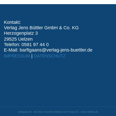
Kontakt:
Verlag Jens Büttler GmbH & Co. KG
Herzogenplatz 3
29525 Uelzen
Telefon: 0581 97 44 0
E-Mail: barftgaans@verlag-jens-buettler.de
|
IMPRESSUM
DATENSCHUTZ
barftgaans.de - mit Herz von Initia Medien und Verlag UG - initia-medien.de