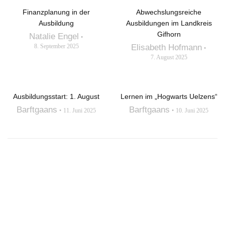
Finanzplanung in der
Abwechslungsreiche
Ausbildung
Ausbildungen im Landkreis
Gifhorn
Natalie Engel
8. September 2025
Elisabeth Hofmann
7. August 2025
Ausbildungsstart: 1. August
Lernen im „Hogwarts Uelzens“
Barftgaans
Barftgaans
11. Juni 2025
10. Juni 2025