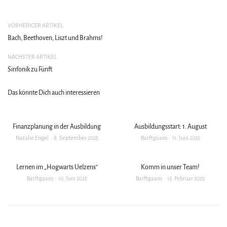
VORHERIGER ARTIKEL
Bach, Beethoven, Liszt und Brahms!
NÄCHSTER ARTIKEL
Sinfonik zu Fünft
Das könnte Dich auch interessieren
Finanzplanung in der Ausbildung
Ausbildungsstart: 1. August
Natalie Engel
8. September 2025
Barftgaans
11. Juni 2025
Lernen im „Hogwarts Uelzens“
Komm in unser Team!
Barftgaans
10. Juni 2025
Barftgaans
13. Februar 2025