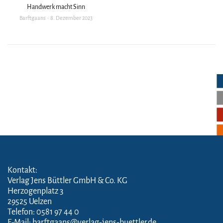
Handwerk macht Sinn
Barftgaans
8. Dezember 2023
Kontakt:
Verlag Jens Büttler GmbH & Co. KG
Herzogenplatz 3
29525 Uelzen
Telefon: 0581 97 44 0
E-Mail: barftgaans@verlag-jens-buettler.de