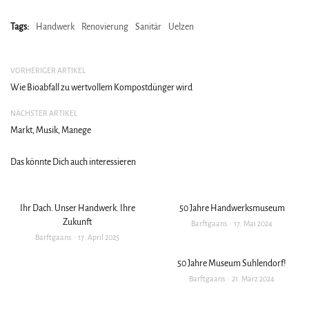
Tags:
Handwerk
Renovierung
Sanitär
Uelzen
VORHERIGER ARTIKEL
Wie Bioabfall zu wertvollem Kompostdünger wird
NÄCHSTER ARTIKEL
Markt, Musik, Manege
Das könnte Dich auch interessieren
Ihr Dach. Unser Handwerk. Ihre
50 Jahre Handwerksmuseum
Zukunft
Barftgaans
17. Mai 2024
Barftgaans
17. April 2025
50 Jahre Museum Suhlendorf!
Barftgaans
21. März 2024