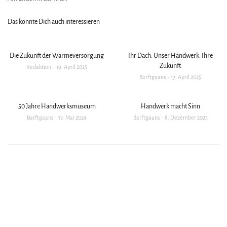
Das könnte Dich auch interessieren
Die Zukunft der Wärmeversorgung
Ihr Dach. Unser Handwerk. Ihre
Zukunft
Redaktion
19. April 2025
Barftgaans
17. April 2025
50 Jahre Handwerksmuseum
Handwerk macht Sinn
Barftgaans
17. Mai 2024
Barftgaans
8. Dezember 2023