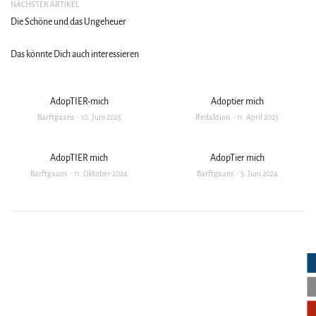
NÄCHSTER ARTIKEL
Die Schöne und das Ungeheuer
Das könnte Dich auch interessieren
AdopTIER-mich
Adoptier mich
Barftgaans
10. Juni 2025
Redaktion
11. April 2025
AdopTIER mich
AdopTier mich
Barftgaans
11. Oktober 2024
Barftgaans
5. Juni 2024