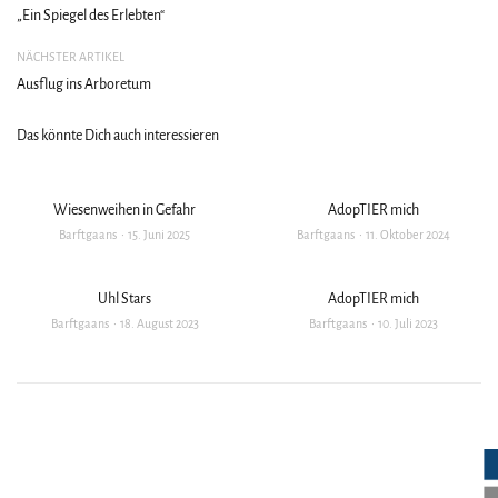
„Ein Spiegel des Erlebten“
NÄCHSTER ARTIKEL
Ausflug ins Arboretum
Das könnte Dich auch interessieren
Wiesenweihen in Gefahr
AdopTIER mich
Barftgaans
15. Juni 2025
Barftgaans
11. Oktober 2024
Uhl Stars
AdopTIER mich
Barftgaans
18. August 2023
Barftgaans
10. Juli 2023