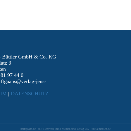
ns Büttler GmbH & Co. KG
atz 3
zen
581 97 44 0
rftgaans@verlag-jens-
UM
|
DATENSCHUTZ
barftgaans.de - mit Herz von Initia Medien und Verlag UG - initia-medien.de