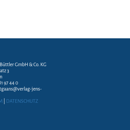
 Büttler GmbH & Co. KG
atz 3
en
81 97 44 0
ftgaans@verlag-jens-
M
|
DATENSCHUTZ