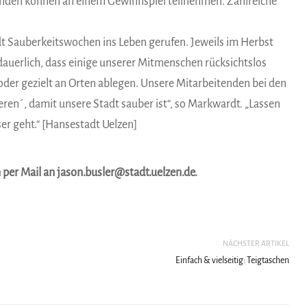
hmenden können an einem Gewinnspiel teilnehmen. Zahlreiche
dt Sauberkeitswochen ins Leben gerufen. Jeweils im Herbst
edauerlich, dass einige unserer Mitmenschen rücksichtslos
n oder gezielt an Orten ablegen. Unsere Mitarbeitenden bei den
ren´, damit unsere Stadt sauber ist“, so Markwardt. „Lassen
er geht.“ [Hansestadt Uelzen]
per Mail an jason.busler@stadt.uelzen.de.
NÄCHSTER ARTIKEL
Einfach & vielseitig: Teigtaschen