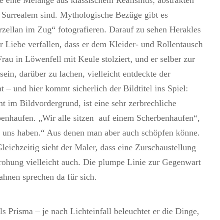
die eine Melange aus klassischem Realismus, abstrakten
Surrealem sind. Mythologische Bezüge gibt es
rzellan im Zug“ fotografieren. Darauf zu sehen Herakles
r Liebe verfallen, dass er dem Kleider- und Rollentausch
au in Löwenfell mit Keule stolziert, und er selber zur
ein, darüber zu lachen, vielleicht entdeckte der
t – und hier kommt sicherlich der Bildtitel ins Spiel:
t im Bildvordergrund, ist eine sehr zerbrechliche
benhaufen. „Wir alle sitzen auf einem Scherbenhaufen“,
er uns haben.“ Aus denen man aber auch schöpfen könne.
eichzeitig sieht der Maler, dass eine Zurschaustellung
drohung vielleicht auch. Die plumpe Linie zur Gegenwart
ahnen sprechen da für sich.
s Prisma – je nach Lichteinfall beleuchtet er die Dinge,