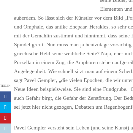
seine Bilder, 
Elementen und 
außerdem. So lässt sich der Künstler vor dem Bild „Po
und Omphale, das antike Ehepaar. Herakles, so sehr de
mit der Gemahlin zustimmt und hinnimmt, dass seine Fr
Spindel greift. Nun muss man ja heutzutage vorsichtig s
griechische Held seine weibliche Seite? Naja, eher nich
Porzellan in einem Zug, die Amphoren stehen aufgereih
Angelegenheit. Wie schnell sitzt man auf einem Scher
sagt Pavel Gempler, „die vielen Epochen, die wir unt
TEILEN
Neue Ideen beispielsweise. Sie sind eine Fundgrube. Gl
auch Gefahr birgt, die Gefahr der Zerstörung. Der Be
sei jetzt hier nicht gezogen, Debatten um Regenbogenf
Pavel Gempler versteht sein Leben (und seine Kunst) al