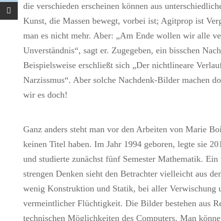
die verschieden erscheinen können aus unterschiedlich
Kunst, die Massen bewegt, vorbei ist; Agitprop ist Ve
man es nicht mehr. Aber: „Am Ende wollen wir alle ver
Unverständnis“, sagt er. Zugegeben, ein bisschen Nac
Beispielsweise erschließt sich „Der nichtlineare Verla
Narzissmus“. Aber solche Nachdenk-Bilder machen doc
wir es doch!
Ganz anders steht man vor den Arbeiten von Marie Bois
keinen Titel haben. Im Jahr 1994 geboren, legte sie 20
und studierte zunächst fünf Semester Mathematik. Ein
strengen Denken sieht den Betrachter vielleicht aus den
wenig Konstruktion und Statik, bei aller Verwischung
vermeintlicher Flüchtigkeit. Die Bilder bestehen aus Re
technischen Möglichkeiten des Computers. Man könne s