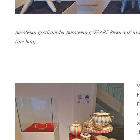
Ausstellungsstücke der Ausstellung “PAARE Resonanz” in 
Lüneburg
W
F
E
n
s
„