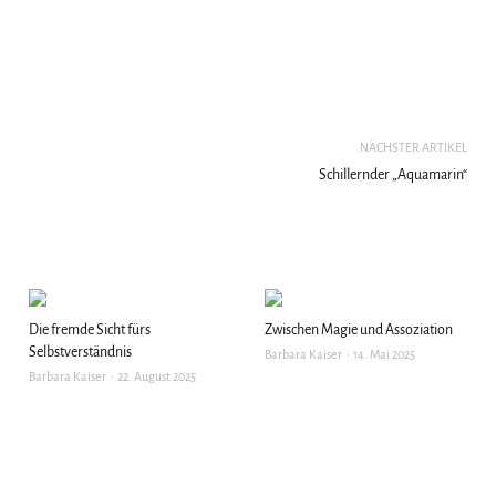
NÄCHSTER ARTIKEL
Schillernder „Aquamarin“
Die fremde Sicht fürs
Zwischen Magie und Assoziation
Selbstverständnis
Barbara Kaiser
14. Mai 2025
Barbara Kaiser
22. August 2025