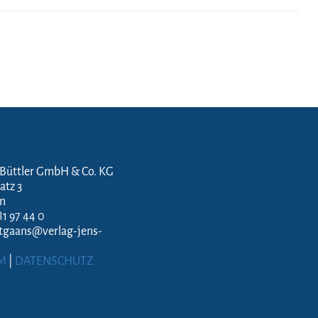
 Büttler GmbH & Co. KG
atz 3
en
81 97 44 0
ftgaans@verlag-jens-
M
|
DATENSCHUTZ