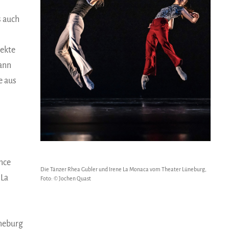
s auch
jekte
ann
e aus
nce
Die Tänzer Rhea Gubler und Irene La Monaca vom Theater Lüneburg,
 La
Foto: © Jochen Quast
üneburg