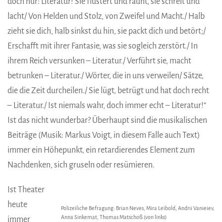
doch nur: Literatur! Sie flüstert und raunt, sie schreit und
lacht/ Von Helden und Stolz, von Zweifel und Macht./ Halb
zieht sie dich, halb sinkst du hin, sie packt dich und betört;/
Erschafft mit ihrer Fantasie, was sie sogleich zerstört./ In
ihrem Reich versunken – Literatur./ Verführt sie, macht
betrunken – Literatur./ Wörter, die in uns verweilen/ Sätze,
die die Zeit durcheilen./ Sie lügt, betrügt und hat doch recht
– Literatur./ Ist niemals wahr, doch immer echt – Literatur!“
Ist das nicht wunderbar? Überhaupt sind die musikalischen
Beiträge (Musik: Markus Voigt, in diesem Falle auch Text)
immer ein Höhepunkt, ein retardierendes Element zum
Nachdenken, sich gruseln oder resümieren.
Ist Theater
heute
Polizeiliche Befragung: Brian Neves, Mira Leibold, Andrii Vanieiev,
Anna Sinkemat, Thomas Matschoß (von links)
immer