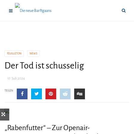
FEUILLETON
NEWS
Der Tod ist schusselig
17. Juli 2024
TEILEN
„Rabenfutter“ – Zur Openair-