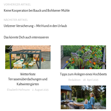
VORHERIGER ARTIKEL
Keine Kooperation bei Bauck und Bohlsener Mühle
NÄCHSTER ARTIKEL
Uelzener Versicherung – Mit Hund in den Urlaub
Das könnte Dich auch interessieren
Wetterfeste
Tipps zum Anlegen eines Hochbeets
Terrassenüberdachungen und
Redaktion
28. April 2025
Kaltwintergärten
Elisabeth Hofmann
2. August 2025