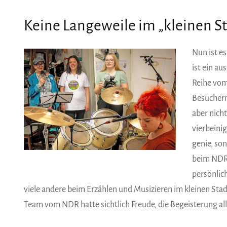
Keine Langeweile im „kleinen St
Nun ist es
ist ein a
Reihe vom
Besuchern
aber nicht
vierbeinig
genie, son
beim NDR 
persönlic
viele andere beim Erzählen und Musizieren im kleinen Sta
Team vom NDR hatte sichtlich Freude, die Begeisterung all