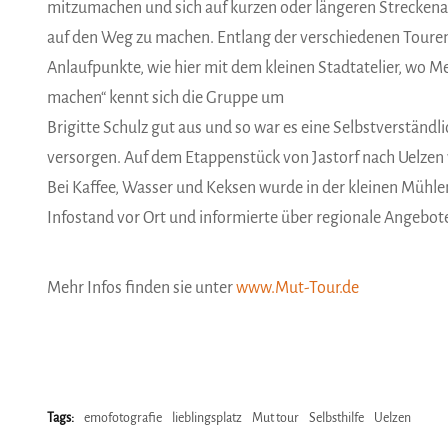
mitzumachen und sich auf kurzen oder längeren Strecken
auf den Weg zu machen. Entlang der verschiedenen Touren
Anlaufpunkte, wie hier mit dem kleinen Stadtatelier, wo 
machen“ kennt sich die Gruppe um
Brigitte Schulz gut aus und so war es eine Selbstverständl
versorgen. Auf dem Etappenstück von Jastorf nach Uelzen 
Bei Kaffee, Wasser und Keksen wurde in der kleinen Mühlen
Infostand vor Ort und informierte über regionale Angebot
Mehr Infos finden sie unter
www.Mut-Tour.de
Tags:
emofotografie
lieblingsplatz
Mut tour
Selbsthilfe
Uelzen