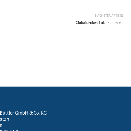
NÄCHSTER ARTIKEL
Global denken. Lokal studieren.
 Büttler GmbH & Co. KG
atz 3
en