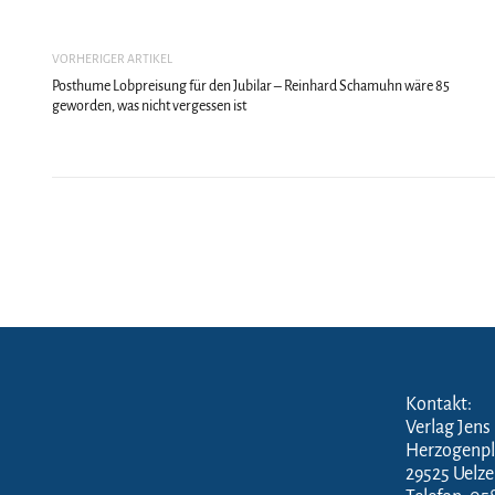
VORHERIGER ARTIKEL
Posthume Lobpreisung für den Jubilar – Reinhard Schamuhn wäre 85
geworden, was nicht vergessen ist
Kontakt:
Verlag Jens
Herzogenpl
29525 Uelz