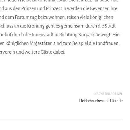
er neuen Heidekartoffelmajestät. Die seit 2021 andauernde
d aus den Prinzen und Prinzessin werden die Bevenser ihre
d dem Festumzug beizuwohnen, reisen viele königlichen
hluss an die Krönung geht es gemeinsam durch die Stadt
ahnhof durch die Innenstadt in Richtung Kurpark bewegt. Hier
den königlichen Majestäten sind zum Beispiel die Landfrauen,
kerverein und weitere Gäste dabei.
NÄCHSTER ARTIKEL
Heidschnucken und Historie