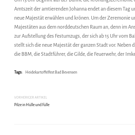
Um 13 Uhr beginnt auf der Bühne die Krönungszeremonie d
Amtszeit der amtierenden Johanna endet an diesem Tag un
neue Majestät erwählen und krönen. Um der Zeremonie un
Majestäten aus dem norddeutschen Raum an, denn im Ansc
zur Aufstellung des Festumzugs, der sich ab 15 Uhr vom B
stellt sich die neue Majestät der ganzen Stadt vor. Neben 
die BBM, die Stadtführer, die Gilde, die Feuerwehr, der Im
Tags:
Heidekartoffelfest Bad Bevensen
VORHERIGER ARTIKEL
Pilze in Hülle und Fülle