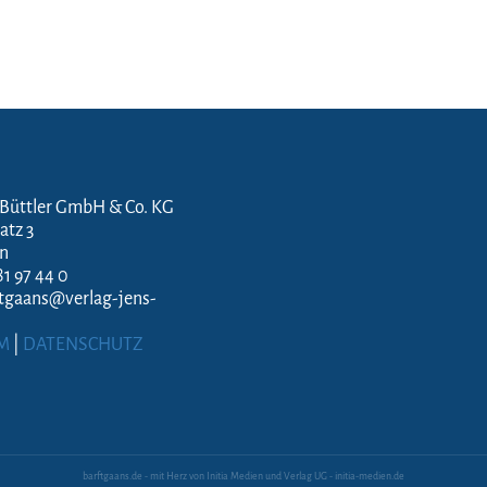
 Büttler GmbH & Co. KG
atz 3
en
81 97 44 0
ftgaans@verlag-jens-
M
|
DATENSCHUTZ
barftgaans.de - mit Herz von Initia Medien und Verlag UG - initia-medien.de