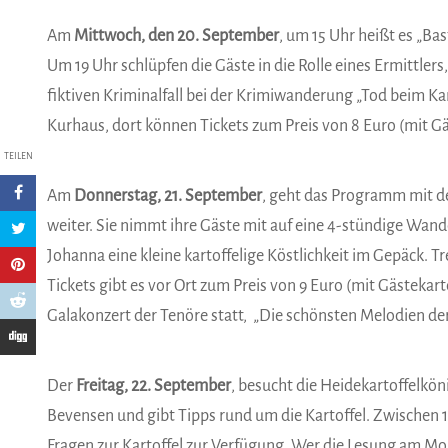
Am
Mittwoch, den 20. September
, um 15 Uhr heißt es „Bast
Um 19 Uhr schlüpfen die Gäste in die Rolle eines Ermittler
fiktiven Kriminalfall bei der Krimiwanderung „Tod beim Kar
Kurhaus, dort können Tickets zum Preis von 8 Euro (mit G
TEILEN
Am
Donnerstag, 21. September
, geht das Programm mit d
weiter. Sie nimmt ihre Gäste mit auf eine 4-stündige Wan
Johanna eine kleine kartoffelige Köstlichkeit im Gepäck. T
Tickets gibt es vor Ort zum Preis von 9 Euro (mit Gästeka
Galakonzert der Tenöre statt,
„Die schönsten Melodien der
Der
Freitag, 22. September
, besucht die Heidekartoffelkö
Bevensen und gibt Tipps rund um die Kartoffel. Zwischen 10
Fragen zur Kartoffel zur Verfügung. Wer die Lesung am M