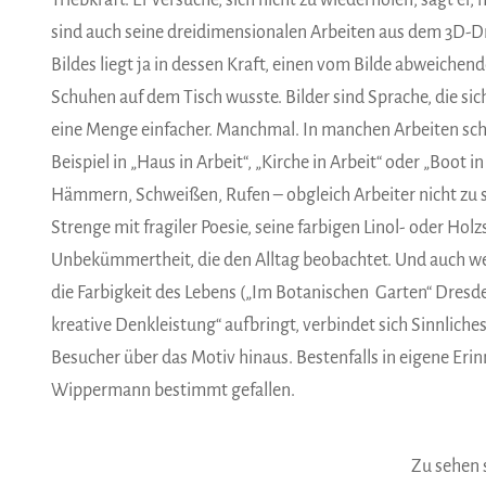
Triebkraft. Er versuche, sich nicht zu wiederholen, sagt er
sind auch seine dreidimensionalen Arbeiten aus dem 3D-Dr
Bildes liegt ja in dessen Kraft, einen vom Bilde abweiche
Schuhen auf dem Tisch wusste. Bilder sind Sprache, die s
eine Menge einfacher. Manchmal. In manchen Arbeiten sch
Beispiel in „Haus in Arbeit“, „Kirche in Arbeit“ oder „Boot 
Hämmern, Schweißen, Rufen – obgleich Arbeiter nicht zu 
Strenge mit fragiler Poesie, seine farbigen Linol- oder Ho
Unbekümmertheit, die den Alltag beobachtet. Und auch wen
die Farbigkeit des Lebens („Im Botanischen Garten“ Dres
kreative Denkleistung“ aufbringt, verbindet sich Sinnlich
Besucher über das Motiv hinaus. Bestenfalls in eigene Er
Wippermann bestimmt gefallen.
Zu sehen s