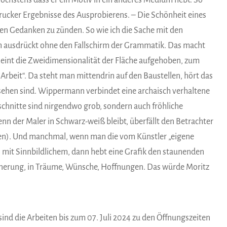
, höchstens dass er ein Motiv in ein anderes Medium hebt. So
ucker Ergebnisse des Ausprobierens. – Die Schönheit eines
nden Gedanken zu zünden. So wie ich die Sache mit den
ich ausdrückt ohne den Fallschirm der Grammatik. Das macht
eint die Zweidimensionalität der Fläche aufgehoben, zum
in Arbeit“. Da steht man mittendrin auf den Baustellen, hört das
sehen sind. Wippermann verbindet eine archaisch verhaltene
lzschnitte sind nirgendwo grob, sondern auch fröhliche
n der Maler in Schwarz-weiß bleibt, überfällt den Betrachter
den). Und manchmal, wenn man die vom Künstler „eigene
es mit Sinnbildlichem, dann hebt eine Grafik den staunenden
innerung, in Träume, Wünsche, Hoffnungen. Das würde Moritz
ind die Arbeiten bis zum 07. Juli 2024 zu den Öffnungszeiten