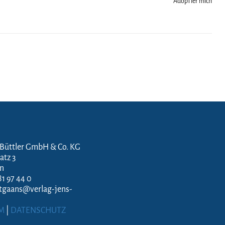
AdopTier mich
 Büttler GmbH & Co. KG
atz 3
en
81 97 44 0
ftgaans@verlag-jens-
M
|
DATENSCHUTZ