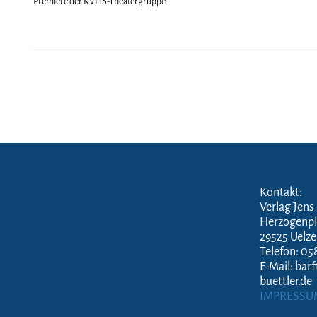
Premiere der KVHS-Theatergruppe
Kontakt:
Verlag Jens
Herzogenpl
29525 Uelz
Telefon: 05
E-Mail: bar
buettler.de
IMPRESSU