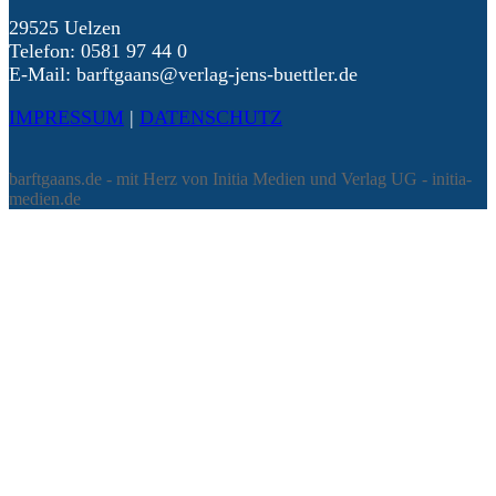
29525 Uelzen
Telefon: 0581 97 44 0
E-Mail: barftgaans@verlag-jens-buettler.de
IMPRESSUM
|
DATENSCHUTZ
barftgaans.de - mit Herz von Initia Medien und Verlag UG - initia-
medien.de