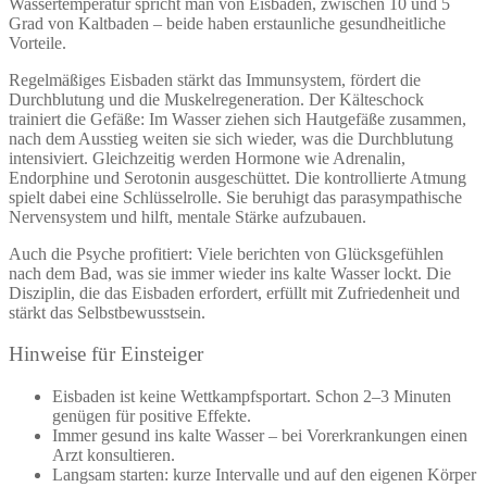
Wassertemperatur spricht man von Eisbaden, zwischen 10 und 5
Grad von Kaltbaden – beide haben erstaunliche gesundheitliche
Vorteile.
Regelmäßiges Eisbaden stärkt das Immunsystem, fördert die
Durchblutung und die Muskelregeneration. Der Kälteschock
trainiert die Gefäße: Im Wasser ziehen sich Hautgefäße zusammen,
nach dem Ausstieg weiten sie sich wieder, was die Durchblutung
intensiviert. Gleichzeitig werden Hormone wie Adrenalin,
Endorphine und Serotonin ausgeschüttet. Die kontrollierte Atmung
spielt dabei eine Schlüsselrolle. Sie beruhigt das parasympathische
Nervensystem und hilft, mentale Stärke aufzubauen.
Auch die Psyche profitiert: Viele berichten von Glücksgefühlen
nach dem Bad, was sie immer wieder ins kalte Wasser lockt. Die
Disziplin, die das Eisbaden erfordert, erfüllt mit Zufriedenheit und
stärkt das Selbstbewusstsein.
Hinweise für Einsteiger
Eisbaden ist keine Wettkampfsportart. Schon 2–3 Minuten
genügen für positive Effekte.
Immer gesund ins kalte Wasser – bei Vorerkrankungen einen
Arzt konsultieren.
Langsam starten: kurze Intervalle und auf den eigenen Körper