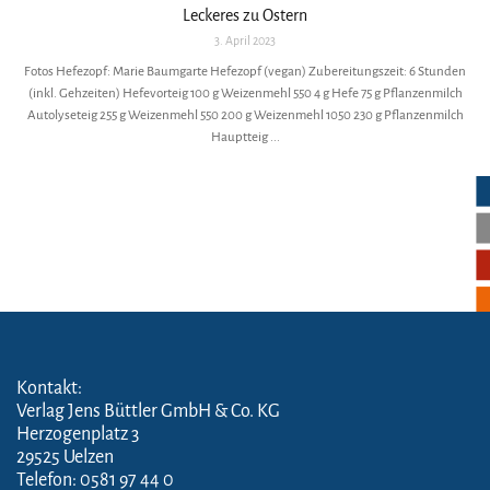
Leckeres zu Ostern
3. April 2023
Fotos Hefezopf: Marie Baumgarte Hefezopf (vegan) Zubereitungszeit: 6 Stunden
(inkl. Gehzeiten) Hefevorteig 100 g Weizenmehl 550 4 g Hefe 75 g Pflanzenmilch
Autolyseteig 255 g Weizenmehl 550 200 g Weizenmehl 1050 230 g Pflanzenmilch
Hauptteig ...
Kontakt:
Verlag Jens Büttler GmbH & Co. KG
Herzogenplatz 3
29525 Uelzen
Telefon: 0581 97 44 0