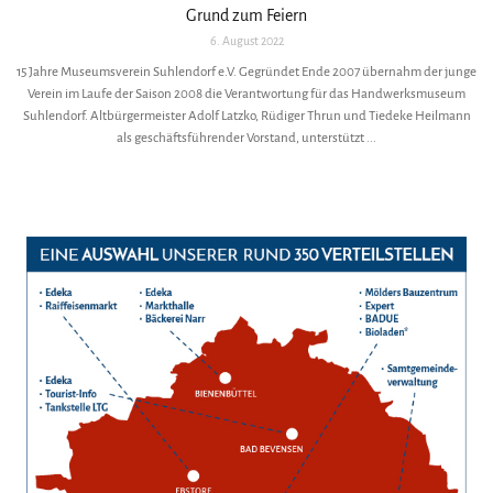
Grund zum Feiern
6. August 2022
15 Jahre Museumsverein Suhlendorf e.V. Gegründet Ende 2007 übernahm der junge
Verein im Laufe der Saison 2008 die Verantwortung für das Handwerksmuseum
Suhlendorf. Altbürgermeister Adolf Latzko, Rüdiger Thrun und Tiedeke Heilmann
als geschäftsführender Vorstand, unterstützt ...