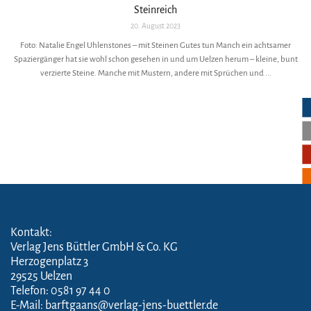
Steinreich
20. August 2023
Foto: Natalie Engel Uhlenstones – mit Steinen Gutes tun Manch ein achtsamer
Spaziergänger hat sie wohl schon gesehen in und um Uelzen herum – kleine, bunt
verzierte Steine. Manche mit Mustern, andere mit Sprüchen und ...
Kontakt:
Verlag Jens Büttler GmbH & Co. KG
Herzogenplatz 3
29525 Uelzen
Telefon: 0581 97 44 0
E-Mail: barftgaans@verlag-jens-buettler.de