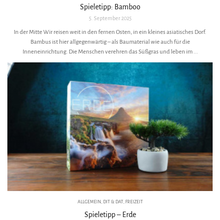
Spieletipp: Bamboo
5. September 2025
In der Mitte Wir reisen weit in den fernen Osten, in ein kleines asiatisches Dorf.
Bambus ist hier allgegenwärtig – als Baumaterial wie auch für die
Inneneinrichtung. Die Menschen verehren das Süßgras und leben im ...
ALLGEMEIN
,
DIT & DAT
,
FREIZEIT
Spieletipp – Erde