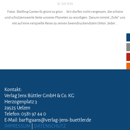
25. Juli 2023
Fotos: Skelling Games Es grünt so grün … Wir dürfen nicht vergessen, die schöne
und schützenswerte Seite unseres Planeten zu würdigen. Darum nimmt „Erde“ uns
mit auf eine verspielte Reise zu seinen beeindruckendsten Orten. Jeder ...
Kontakt:
Verlag Jens Büttler GmbH & Co. KG
Herzogenplatz 3
29525 Uelzen
Telefon: 0581 97 44 0
E-Mail: barftgaans@verlag-jens-buettler.de
IMPRESSUM
|
DATENSCHUTZ