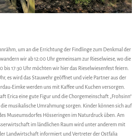
nnrähm, um an die Errichtung der Findlinge zum Denkmal der
 wandern wir ab 12:00 Uhr gemeinsam zur Rieselwiese, wo die
 bis 17:30 Uhr möchten wir hier das Rieselwiesenfest feiern.
r, es wird das Stauwehr geöffnet und viele Partner aus der
Gerdau-Eimke werden uns mit Kaffee und Kuchen versorgen.
t Erica eine gute Figur und die Chorgemeinschaft „Frohsinn“
 die musikalische Umrahmung sorgen. Kinder können sich auf
des Museumsdorfes Hösseringen im Naturdruck üben. Am
sserwirtschaft im ländlichen Raum wird unter anderem mit
r Landwirtschaft informiert und Vertreter der Ostfalia