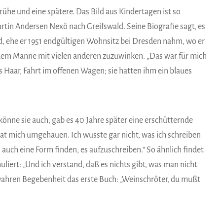
rühe und eine spätere. Das Bild aus Kindertagen ist so
artin Andersen Nexö nach Greifswald. Seine Biografie sagt, es
, ehe er 1951 endgültigen Wohnsitz bei Dresden nahm, wo er
m dem Manne mit vielen anderen zuzuwinken. „Das war für mich
 Haar, Fahrt im offenen Wagen; sie hatten ihm ein blaues
önne sie auch, gab es 40 Jahre später eine erschütternde
 „hat mich umgehauen. Ich wusste gar nicht, was ich schreiben
 auch eine Form finden, es aufzuschreiben.“ So ähnlich findet
liert: „Und ich verstand, daß es nichts gibt, was man nicht
 wahren Begebenheit das erste Buch: „Weinschröter, du mußt