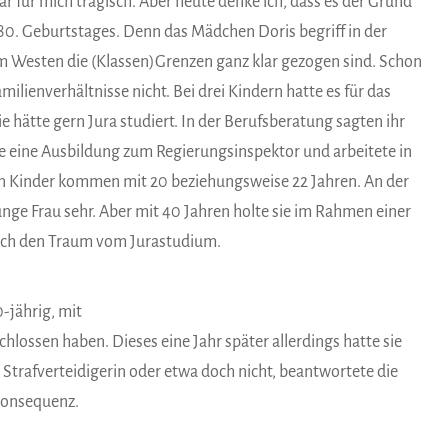
 für mich tragisch. Aber heute denke ich, dass es der Grund
es 80. Geburtstages. Denn das Mädchen Doris begriff in der
m Westen die (Klassen)Grenzen ganz klar gezogen sind. Schon
ilienverhältnisse nicht. Bei drei Kindern hatte es für das
ie hätte gern Jura studiert. In der Berufsberatung sagten ihr
sie eine Ausbildung zum Regierungsinspektor und arbeitete in
den Kinder kommen mit 20 beziehungsweise 22 Jahren. An der
junge Frau sehr. Aber mit 40 Jahren holte sie im Rahmen einer
lich den Traum vom Jurastudium.
-jährig, mit
hlossen haben. Dieses eine Jahr später allerdings hatte sie
ch Strafverteidigerin oder etwa doch nicht, beantwortete die
 Konsequenz.