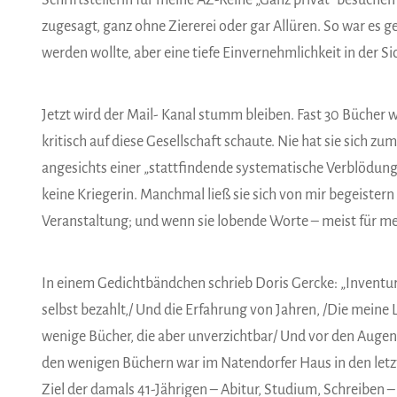
Schriftstellerin für meine AZ-Reihe „Ganz privat“ besuchen 
zugesagt, ganz ohne Ziererei oder gar Allüren. So war es 
werden wollte, aber eine tiefe Einvernehmlichkeit in der Si
Jetzt wird der Mail- Kanal stumm bleiben. Fast 30 Bücher w
kritisch auf diese Gesellschaft schaute. Nie hat sie sich 
angesichts einer „stattfindende systematische Verblödung“
keine Kriegerin. Manchmal ließ sie sich von mir begeistern
Veranstaltung; und wenn sie lobende Worte – meist für me
In einem Gedichtbändchen schrieb Doris Gercke: „Inventur 1
selbst bezahlt,/ Und die Erfahrung von Jahren, /Die meine
wenige Bücher, die aber unverzichtbar/ Und vor den Augen da
den wenigen Büchern war im Natendorfer Haus in den letz
Ziel der damals 41-Jährigen – Abitur, Studium, Schreiben –