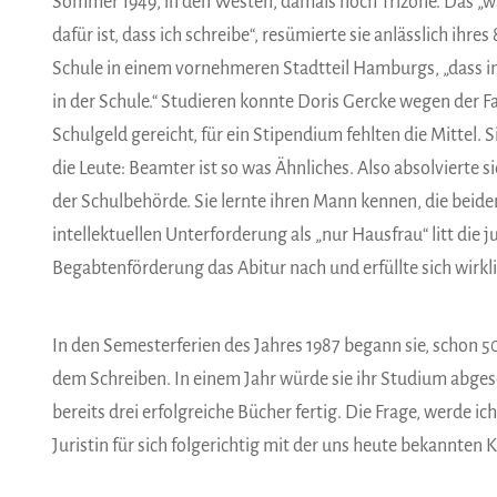
Sommer 1949, in den Westen, damals noch Trizone. Das „war
dafür ist, dass ich schreibe“, resümierte sie anlässlich ihr
Schule in einem vornehmeren Stadtteil Hamburgs, „dass i
in der Schule.“ Studieren konnte Doris Gercke wegen der Fam
Schulgeld gereicht, für ein Stipendium fehlten die Mittel. S
die Leute: Beamter ist so was Ähnliches. Also absolvierte 
der Schulbehörde. Sie lernte ihren Mann kennen, die bei
intellektuellen Unterforderung als „nur Hausfrau“ litt die 
Begabtenförderung das Abitur nach und erfüllte sich wirk
In den Semesterferien des Jahres 1987 begann sie, schon 50
dem Schreiben. In einem Jahr würde sie ihr Studium abgesc
bereits drei erfolgreiche Bücher fertig. Die Frage, werde i
Juristin für sich folgerichtig mit der uns heute bekannten