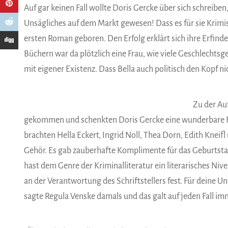
Auf gar keinen Fall wollte Doris Gercke über sich schreiben
Unsägliches auf dem Markt gewesen! Dass es für sie Krimis 
ersten Roman geboren. Den Erfolg erklärt sich ihre Erfind
Büchern war da plötzlich eine Frau, wie viele Geschlechtsg
mit eigener Existenz. Dass Bella auch politisch den Kopf nic
Zu der Au
gekommen und schenkten Doris Gercke eine wunderbare Fe
brachten Hella Eckert, Ingrid Noll, Thea Dorn, Edith Kneif
Gehör. Es gab zauberhafte Komplimente für das Geburtstags
hast dem Genre der Kriminalliteratur ein literarisches Nivea
an der Verantwortung des Schriftstellers fest. Für deine U
sagte Regula Venske damals und das galt auf jeden Fall im