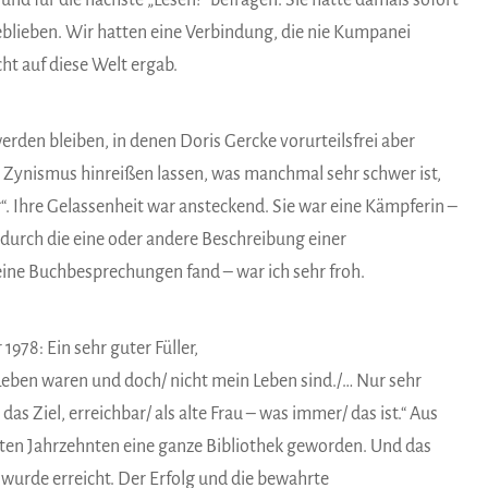
und für die nächste „Lesen!“ befragen. Sie hatte damals sofort
geblieben. Wir hatten eine Verbindung, die nie Kumpanei
cht auf diese Welt ergab.
erden bleiben, in denen Doris Gercke vorurteilsfrei aber
zum Zynismus hinreißen lassen, was manchmal sehr schwer ist,
. Ihre Gelassenheit war ansteckend. Sie war eine Kämpferin –
 durch die eine oder andere Beschreibung einer
ine Buchbesprechungen fand – war ich sehr froh.
978: Ein sehr guter Füller,
 Leben waren und doch/ nicht mein Leben sind./… Nur sehr
s Ziel, erreichbar/ als alte Frau – was immer/ das ist.“ Aus
ten Jahrzehnten eine ganze Bibliothek geworden. Und das
 wurde erreicht. Der Erfolg und die bewahrte