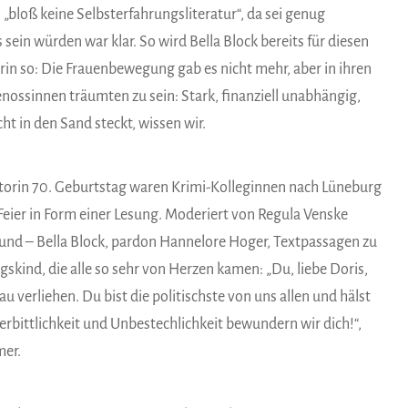
, „bloß keine Selbsterfahrungsliteratur“, da sei genug
sein würden war klar. So wird Bella Block bereits für diesen
erin so: Die Frauenbewegung gab es nicht mehr, aber in ihren
enossinnen träumten zu sein: Stark, finanziell unabhängig,
ht in den Sand steckt, wissen wir.
torin 70. Geburtstag waren Krimi-Kolleginnen nach Lüneburg
ier in Form einer Lesung. Moderiert von Regula Venske
l und – Bella Block, pardon Hannelore Hoger, Textpassagen zu
kind, die alle so sehr von Herzen kamen: „Du, liebe Doris,
u verliehen. Du bist die politischste von uns allen und hälst
nerbittlichkeit und Unbestechlichkeit bewundern wir dich!“,
mer.