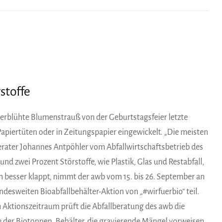
stoffe
verblühte Blumenstrauß von der Geburtstagsfeier letzte
 Papiertüten oder in Zeitungspapier eingewickelt. „Die meisten
erater Johannes Antpöhler vom Abfallwirtschaftsbetrieb des
und zwei Prozent Störstoffe, wie Plastik, Glas und Restabfall,
ch besser klappt, nimmt der awb vom 15. bis 26. September an
ndesweiten Bioabfallbehälter-Aktion von „#wirfuerbio“ teil.
 Aktionszeitraum prüft die Abfallberatung des awb die
e der Biotonnen. Behälter, die gravierende Mängel vorweisen,