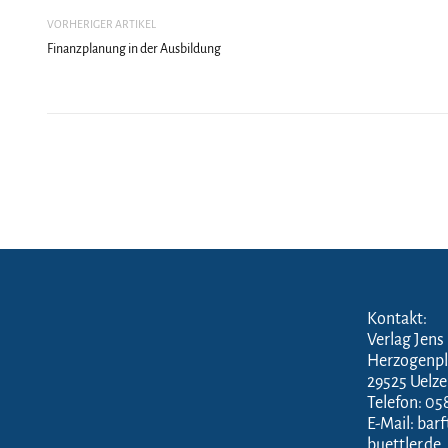
VORHERIGER ARTIKEL
Finanzplanung in der Ausbildung
Kontakt:
Verlag Jens
Herzogenpl
29525 Uelz
Telefon: 05
E-Mail: bar
buettler.de