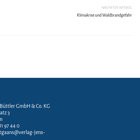
NÄCHSTER ARTIKEL
Klimakrise und Waldbrandgefahr
 Büttler GmbH & Co. KG
atz 3
en
81 97 44 0
ftgaans@verlag-jens-