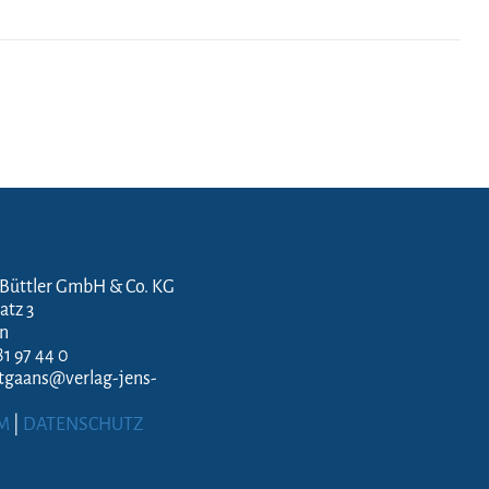
 Büttler GmbH & Co. KG
atz 3
en
81 97 44 0
ftgaans@verlag-jens-
M
|
DATENSCHUTZ