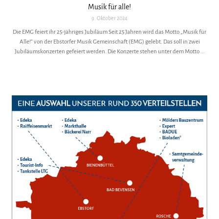
Musik für alle!
9. Oktober 2024
Die EMG feiert ihr 25-jähriges Jubiläum Seit 25 Jahren wird das Motto „Musik für
Alle!“ von der Ebstorfer Musik Gemeinschaft (EMG) gelebt. Das soll in zwei
Jubiläumskonzerten gefeiert werden. Die Konzerte stehen unter dem Motto ...