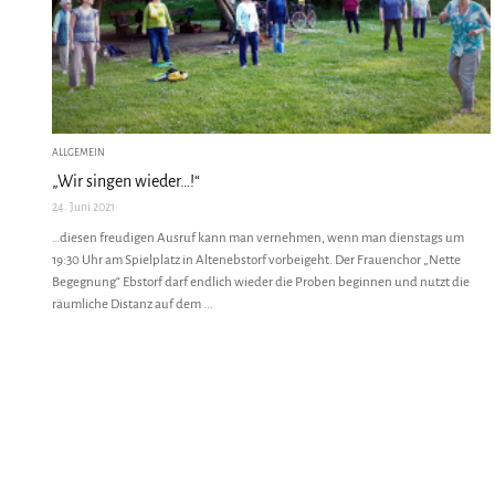
ALLGEMEIN
„Wir singen wieder…!“
24. Juni 2021
…diesen freudigen Ausruf kann man vernehmen, wenn man dienstags um
19:30 Uhr am Spielplatz in Altenebstorf vorbeigeht. Der Frauenchor „Nette
Begegnung“ Ebstorf darf endlich wieder die Proben beginnen und nutzt die
räumliche Distanz auf dem ...