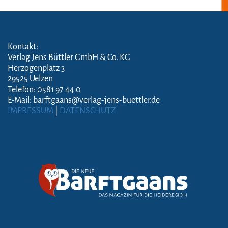
Kontakt:
Verlag Jens Büttler GmbH & Co. KG
Herzogenplatz 3
29525 Uelzen
Telefon: 0581 97 44 0
E-Mail: barftgaans@verlag-jens-buettler.de
IMPRESSUM
|
DATENSCHUTZ