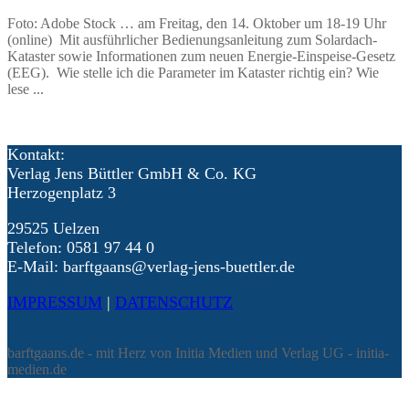
Foto: Adobe Stock … am Freitag, den 14. Oktober um 18-19 Uhr
(online) Mit ausführlicher Bedienungsanleitung zum Solardach-
Kataster sowie Informationen zum neuen Energie-Einspeise-Gesetz
(EEG). Wie stelle ich die Parameter im Kataster richtig ein? Wie
lese ...
Kontakt:
Verlag Jens Büttler GmbH & Co. KG
Herzogenplatz 3
29525 Uelzen
Telefon: 0581 97 44 0
E-Mail: barftgaans@verlag-jens-buettler.de
IMPRESSUM
|
DATENSCHUTZ
barftgaans.de - mit Herz von Initia Medien und Verlag UG - initia-
medien.de