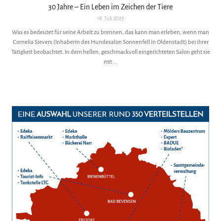
30 Jahre – Ein Leben im Zeichen der Tiere
18. Juli 2023
Was es bedeutet für seine Arbeit zu brennen, das kann man erleben, wenn man
Cornelia Sievers (Inhaberin des Hundesalon Sonnenfell in Oldenstadt) bei ihrer
Tätigkeit beobachtet. In dem hellen, geschmackvoll eingerichteten Salon geht sie
mit ...